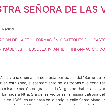
TRA SEÑORA DE LAS V
, Madrid
ACIÓN DE LA FE
FORMACIÓN Y CATEQUESIS
PASTO
N IMÁGENES
ESCUELA INFANTIL
INFORMACIÓN, C
”, le viene originalmente a esta parroquia, del “Barrio de T
, en esta zona, el asentamiento de las tropas que conquist
una misa de acción de gracias a la Virgen por haber alcanzad
rriada a Ntra. Sra de las Victorias, la misma patrona del 
lla en 1.865, en una casa en la antigua calle Santa María, 