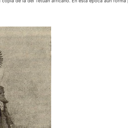
el copia de la del Tetuán africano. En esta época aún forma