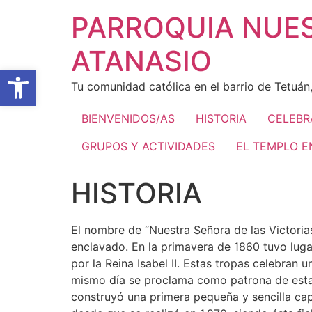
Ir
PARROQUIA NUES
al
contenido
ATANASIO
Abrir barra de herramientas
Tu comunidad católica en el barrio de Tetuán
BIENVENIDOS/AS
HISTORIA
CELEBR
GRUPOS Y ACTIVIDADES
EL TEMPLO E
HISTORIA
El nombre de “Nuestra Señora de las Victorias
enclavado. En la primavera de 1860 tuvo lugar
por la Reina Isabel II. Estas tropas celebran 
mismo día se proclama como patrona de esta ba
construyó una primera pequeña y sencilla capi