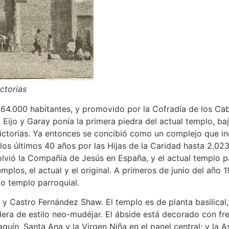
ictorias
 64.000 habitantes, y promovido por la Cofradía de los Caba
ca Eijo y Garay ponía la primera piedra del actual templo, ba
ictorias. Ya entonces se concibió como un complejo que in
os últimos 40 años por las Hijas de la Caridad hasta 2.02
solvió la Compañía de Jesús en España, y el actual templo p
mplos, el actual y el original. A primeros de junio del año 
do templo parroquial.
n y Castro Fernández Shaw. El templo es de planta basilical
era de estilo neo-mudéjar. El ábside está decorado con fre
quín, Santa Ana y la Virgen Niña en el panel central; y la As